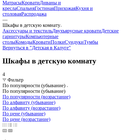
Матрасы
Кровати
Диваны и
кресла
Спальня
Гостиная
Прихожая
Кухня и
столовая
Распродажа
—
Шкафы в детскую комнату
Аксессуары и текстиль
Двухъярусные кровати
Детские
гарнитуры
Компьютерные
столы
Комоды
Кровати
Полки
Сундуки
Тумбы
Вернуться в "Детская в Калуге"
Шкафы в детскую комнату
4
Фильтр
По популярности (убывание)
По популярности (убывание)
По популярности (возрастание)
По алфавиту (убывание)
По алфавиту (возрастание)
По цене (убывание)
По цене (возрастание)