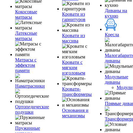
Диваны на
Кокосовые
Кровати из
кухню
матрасы
гарнитуров
Латексные
Кресла
Кровати из
матрасы
массива
Малогабарит
Матрасы с
диваны
Кровати с
эффектом
мягким
памяти
изголовьем
Модульные
диваны
Наматрасники
Модули
Кровати-
трансформеры
Прямые дива
Ортопедические
Основания и
подушки
механизмы
Трансформер
Пружинные