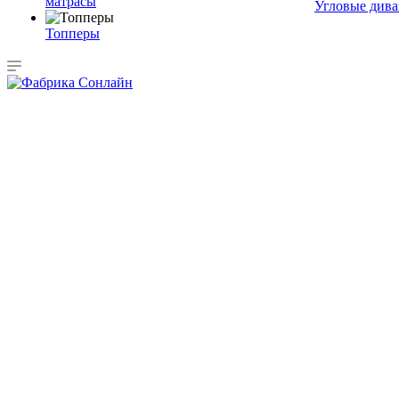
матрасы
Угловые див
Топперы