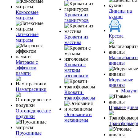
Диваны на
Кокосовые
Кровати из
кухню
матрасы
гарнитуров
Латексные
Кресла
Кровати из
матрасы
массива
Малогабарит
Матрасы с
диваны
Кровати с
эффектом
мягким
памяти
изголовьем
Модульные
диваны
Наматрасники
Модули
Кровати-
трансформеры
Прямые дива
Ортопедические
Основания и
подушки
механизмы
Трансформер
Пружинные