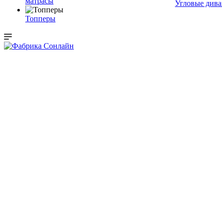
матрасы
Угловые див
Топперы