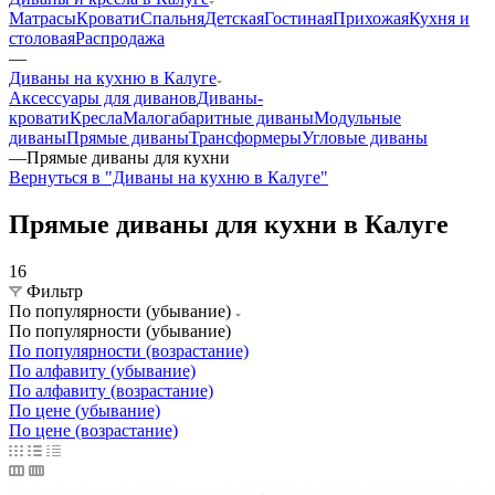
Матрасы
Кровати
Спальня
Детская
Гостиная
Прихожая
Кухня и
столовая
Распродажа
—
Диваны на кухню в Калуге
Аксессуары для диванов
Диваны-
кровати
Кресла
Малогабаритные диваны
Модульные
диваны
Прямые диваны
Трансформеры
Угловые диваны
—
Прямые диваны для кухни
Вернуться в "Диваны на кухню в Калуге"
Прямые диваны для кухни в Калуге
16
Фильтр
По популярности (убывание)
По популярности (убывание)
По популярности (возрастание)
По алфавиту (убывание)
По алфавиту (возрастание)
По цене (убывание)
По цене (возрастание)