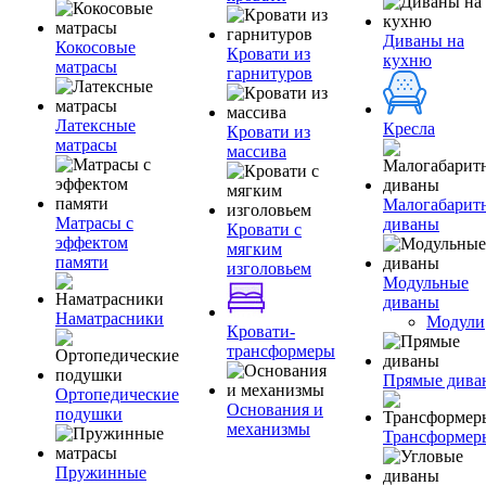
Диваны на
Кокосовые
Кровати из
кухню
матрасы
гарнитуров
Латексные
Кресла
Кровати из
матрасы
массива
Малогабарит
Матрасы с
диваны
Кровати с
эффектом
мягким
памяти
изголовьем
Модульные
диваны
Наматрасники
Модули
Кровати-
трансформеры
Прямые дива
Ортопедические
Основания и
подушки
механизмы
Трансформер
Пружинные