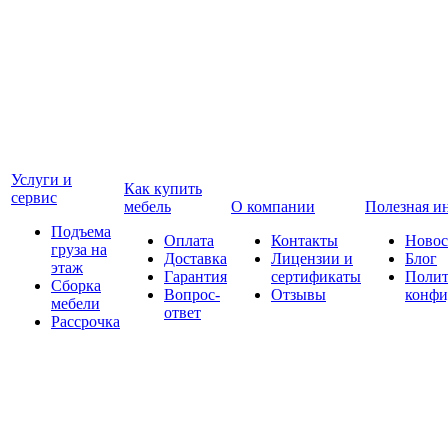
Услуги и
Как купить
сервис
мебель
О компании
Полезная и
Подъема
Оплата
Контакты
Новос
груза на
Доставка
Лицензии и
Блог
этаж
Гарантия
сертификаты
Полит
Сборка
Вопрос-
Отзывы
конфи
мебели
ответ
Рассрочка