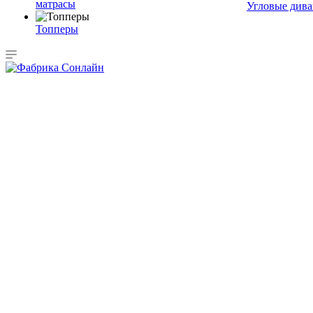
матрасы
Угловые див
Топперы