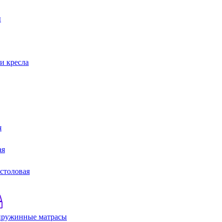
ы
и кресла
я
ая
 столовая
пружинные матрасы