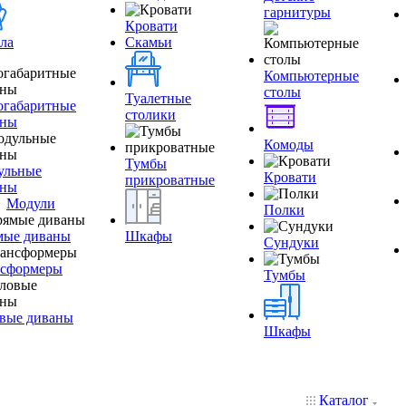
гарнитуры
Кровати
ла
Скамьи
Компьютерные
столы
Туалетные
огабаритные
столики
аны
Комоды
Тумбы
ульные
Кровати
прикроватные
аны
Модули
Полки
мые диваны
Шкафы
Сундуки
нсформеры
Тумбы
вые диваны
Шкафы
Каталог