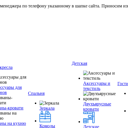
 менеджера по телефону указанному в шапке сайта. Приносим из
Детская
кресла
Аксессуары и
Гост
ссуары для
текстиль
нов
Спальня
Двухъярусные
ны-кровати
Зеркала
кровати
аны на кухню
Комоды
Детские