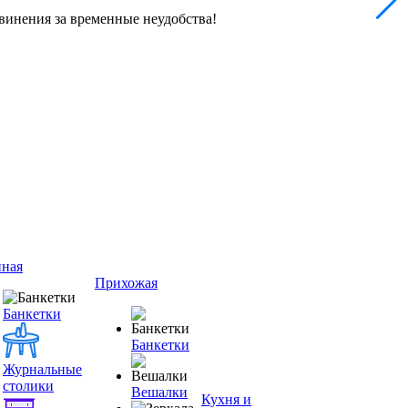
винения за временные неудобства!
иная
Прихожая
Банкетки
Банкетки
Журнальные
столики
Вешалки
Кухня и