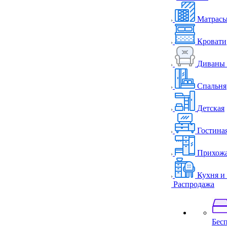
Матрас
Кровати
Диваны 
Спальня
Детская
Гостина
Прихож
Кухня и
Распродажа
Бес