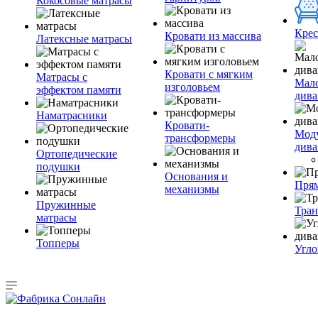
Кокосовые матрасы
Крес
Кровати из массива
Латексные матрасы
Кровати с мягким
Матрасы с
Мал
изголовьем
эффектом памяти
див
Наматрасники
Кровати-
Мод
трансформеры
див
Ортопедические
подушки
Основания и
Пря
механизмы
Пружинные
Тра
матрасы
Топперы
Угло