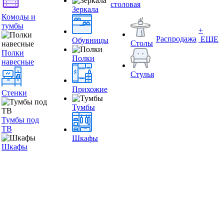
столовая
Зеркала
Комоды и
тумбы
+
Распродажа
ЕЩЕ
Обувницы
Столы
Полки
Полки
навесные
Стулья
Прихожие
Стенки
Тумбы
Тумбы под
ТВ
Шкафы
Шкафы