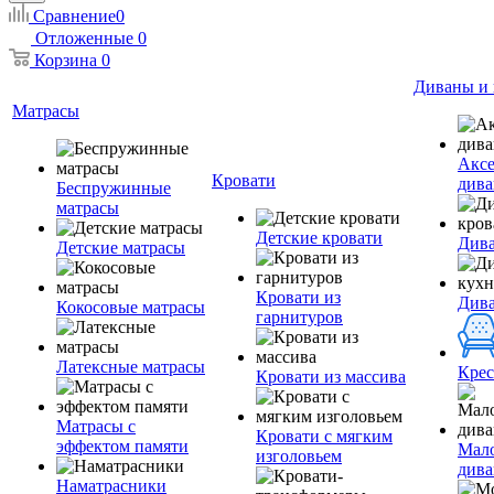
Сравнение
0
Отложенные
0
Корзина
0
Диваны и 
Матрасы
Аксе
Кровати
дива
Беспружинные
матрасы
Детские кровати
Дива
Детские матрасы
Кровати из
Див
Кокосовые матрасы
гарнитуров
Латексные матрасы
Крес
Кровати из массива
Матрасы с
Кровати с мягким
эффектом памяти
Мал
изголовьем
див
Наматрасники