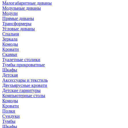
Малогабаритные диваны
Модульные диваны
Модули
Прямые диваны
Трансформеры
Угловые диваны
Спальня
Зеркала
Комоды
Кровати
Скамьи
Туалетные столики
Тумбы прикроватные
Шкафы
Детская
Аксессуары и текстиль
Двухъярусные кровати
Детские гарнитуры
Компьютерные столы
Комоды
Кровати
Полки
Сундуки
Тумбы
Шкафы