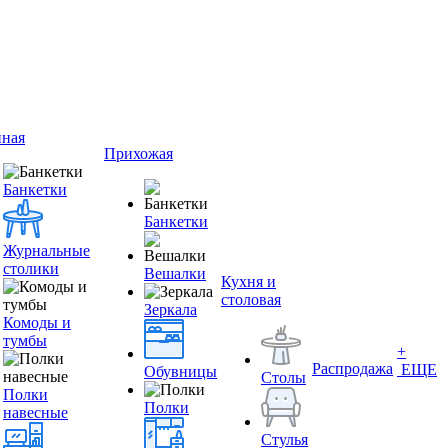
иная
Прихожая
Банкетки
Банкетки
Журнальные
столики
Вешалки
Кухня и
столовая
Зеркала
Комоды и
тумбы
+
Распродажа
ЕЩЕ
Обувницы
Столы
Полки
Полки
навесные
Стулья