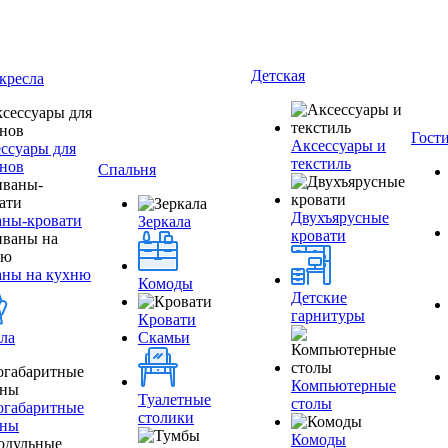
Детская
кресла
Гост
Аксессуары и
ссуары для
текстиль
нов
Спальня
Двухъярусные
ны-кровати
Зеркала
кровати
аны на кухню
Комоды
Детские
гарнитуры
Кровати
ла
Скамьи
Компьютерные
Туалетные
столы
огабаритные
столики
аны
Комоды