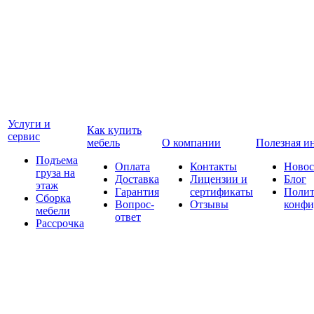
Услуги и
Как купить
сервис
мебель
О компании
Полезная и
Подъема
Оплата
Контакты
Новос
груза на
Доставка
Лицензии и
Блог
этаж
Гарантия
сертификаты
Полит
Сборка
Вопрос-
Отзывы
конфи
мебели
ответ
Рассрочка