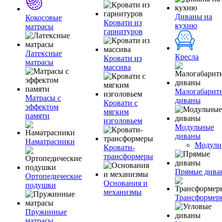
Диваны на
Кокосовые
Кровати из
кухню
матрасы
гарнитуров
Латексные
Кресла
Кровати из
матрасы
массива
Малогабарит
Матрасы с
диваны
Кровати с
эффектом
мягким
памяти
изголовьем
Модульные
диваны
Наматрасники
Модули
Кровати-
трансформеры
Прямые дива
Ортопедические
Основания и
подушки
механизмы
Трансформер
Пружинные
матрасы