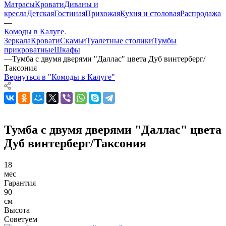
Матрасы
Кровати
Диваны и
кресла
Детская
Гостиная
Прихожая
Кухня и столовая
Распродажа
—
Комоды в Калуге
Зеркала
Кровати
Скамьи
Туалетные столики
Тумбы
прикроватные
Шкафы
—
Тумба с двумя дверями "Даллас" цвета Дуб винтерберг/
Таксония
Вернуться в "Комоды в Калуге"
Тумба с двумя дверями "Даллас" цвета
Дуб винтерберг/Таксония
18
мес
Гарантия
90
см
Высота
Советуем