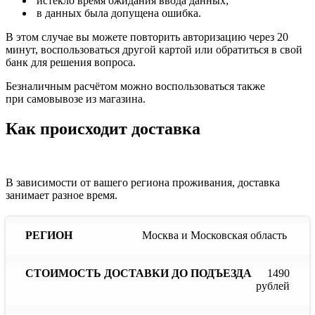
истекло время ожидания ввода данных;
в данных была допущена ошибка.
В этом случае вы можете повторить авторизацию через 20
минут, воспользоваться другой картой или обратиться в свой
банк для решения вопроса.
Безналичным расчётом можно воспользоваться также
при самовывозе из магазина.
Как происходит доставка
В зависимости от вашего региона проживания, доставка
занимает разное время.
Сроки
С
Москва и Московская область
Стоимость
доставки
до
доставки
Регион
при
до
наличии
отс
1490
подъезда
продукции
пр
рублей