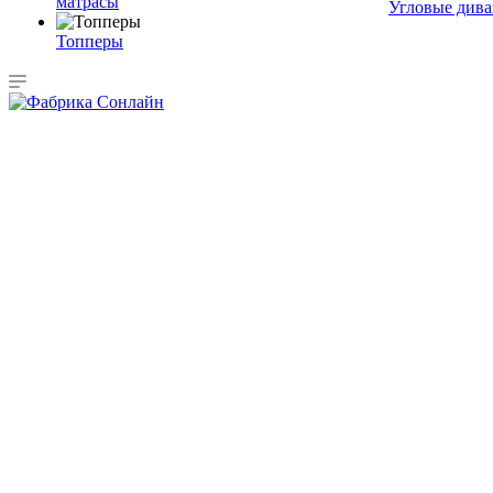
матрасы
Угловые див
Топперы