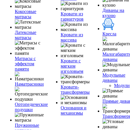
Диваны на
Кокосовые
Кровати из
кухню
матрасы
гарнитуров
Латексные
Кресла
Кровати из
матрасы
массива
Малогабарит
Матрасы с
диваны
Кровати с
эффектом
мягким
памяти
изголовьем
Модульные
диваны
Наматрасники
Модули
Кровати-
трансформеры
Прямые дива
Ортопедические
Основания и
подушки
механизмы
Трансформер
Пружинные