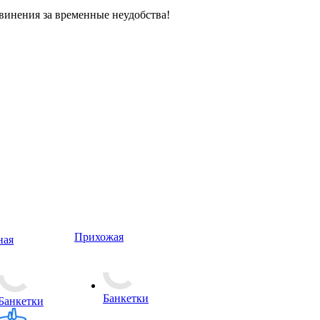
винения за временные неудобства!
Прихожая
ная
Банкетки
Банкетки