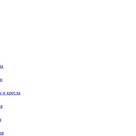
сы
и
 и кресла
я
я
ая