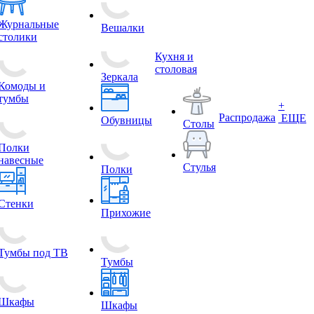
Журнальные
Вешалки
столики
Кухня и
столовая
Зеркала
Комоды и
тумбы
+
Распродажа
ЕЩЕ
Обувницы
Столы
Полки
навесные
Стулья
Полки
Стенки
Прихожие
Тумбы под ТВ
Тумбы
Шкафы
Шкафы