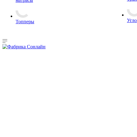
матрасы
Угло
Топперы