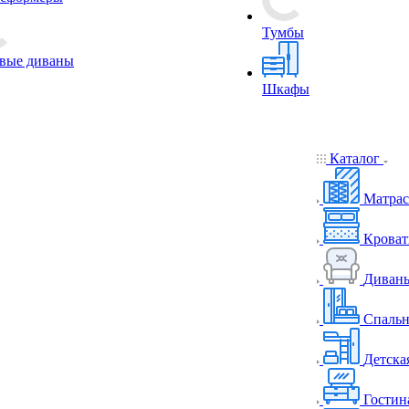
Тумбы
вые диваны
Шкафы
Каталог
Матра
Кроват
Диваны
Спальн
Детска
Гостин