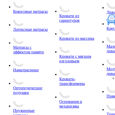
Кокосовые матрасы
Див
Кровати из
гарнитуров
Крес
Латексные матрасы
Кровати из массива
Мал
Матрасы с
див
эффектом памяти
Кровати с мягким
изголовьем
Мод
Наматрасники
див
Кровати-
трансформеры
Ортопедические
подушки
Пря
Основания и
механизмы
Пружинные
Тра