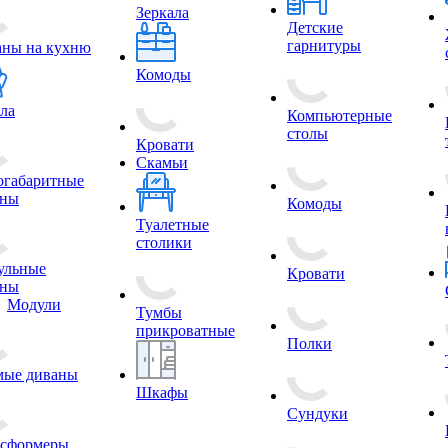
Зеркала
Детские
гарнитуры
аны на кухню
Комоды
ла
Компьютерные
столы
Кровати
Скамьи
огабаритные
аны
Комоды
Туалетные
столики
ульные
Кровати
аны
Модули
Тумбы
прикроватные
Полки
мые диваны
Шкафы
Сундуки
нсформеры