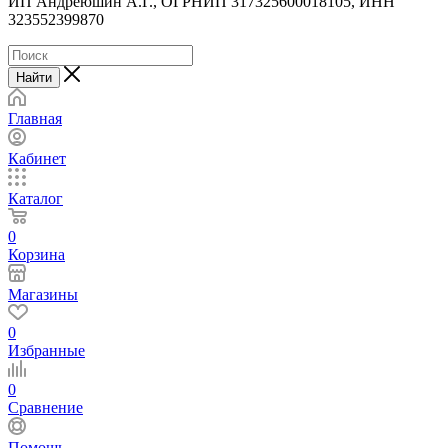
ИП Андреюшин А.Г., ОГРНИП 317325600018105, ИНН
323552399870
Найти
Главная
Кабинет
Каталог
0
Корзина
Магазины
0
Избранные
0
Сравнение
Помощь