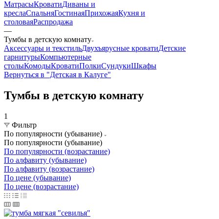
Матрасы
Кровати
Диваны и
кресла
Спальня
Гостиная
Прихожая
Кухня и
столовая
Распродажа
—
Тумбы в детскую комнату
Аксессуары и текстиль
Двухъярусные кровати
Детские
гарнитуры
Компьютерные
столы
Комоды
Кровати
Полки
Сундуки
Шкафы
Вернуться в "Детская в Калуге"
Тумбы в детскую комнату
1
Фильтр
По популярности (убывание)
По популярности (убывание)
По популярности (возрастание)
По алфавиту (убывание)
По алфавиту (возрастание)
По цене (убывание)
По цене (возрастание)