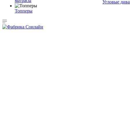
матрасы
Угловые див
Топперы