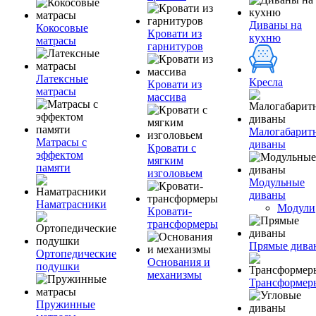
Диваны на
Кокосовые
Кровати из
кухню
матрасы
гарнитуров
Латексные
Кресла
Кровати из
матрасы
массива
Малогабарит
Матрасы с
диваны
Кровати с
эффектом
мягким
памяти
изголовьем
Модульные
диваны
Наматрасники
Модули
Кровати-
трансформеры
Прямые дива
Ортопедические
Основания и
подушки
механизмы
Трансформер
Пружинные